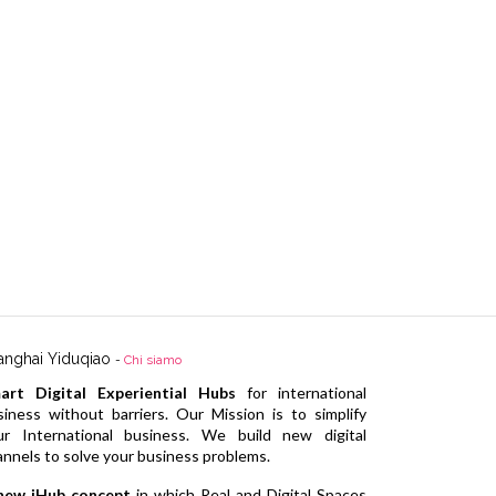
anghai Yiduqiao
-
Chi siamo
art Digital Experiential Hubs
for international
siness without barriers. Our Mission is to simplify
ur International business. We build new digital
annels to solve your business problems.
new iHub concept
in which Real and Digital Spaces