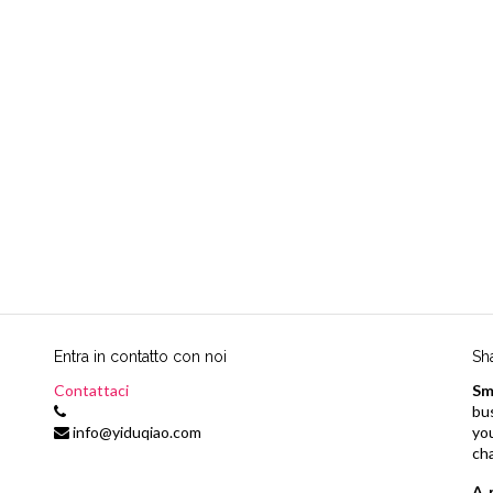
Entra in contatto con noi
Sh
Contattaci
Sm
bu
info@yiduqiao.com
yo
ch
A 